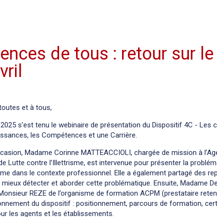
nces de tous : retour sur le
ril
toutes et à tous,
l 2025 s’est tenu le webinaire de présentation du Dispositif 4C - Les 
issances, les Compétences et une Carrière.
ccasion, Madame Corinne MATTEACCIOLI, chargée de mission à l’A
de Lutte contre l’Illettrisme, est intervenue pour présenter la problé
trisme dans le contexte professionnel. Elle a également partagé des re
r mieux détecter et aborder cette problématique. Ensuite, Madame De
 Monsieur REZE de l’organisme de formation ACPM (prestataire rete
onnement du dispositif : positionnement, parcours de formation, cert
our les agents et les établissements.