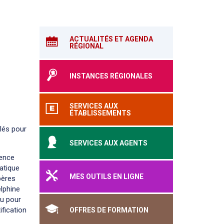
ACTUALITÉS ET AGENDA
RÉGIONAL
INSTANCES RÉGIONALES
SERVICES AUX
ÉTABLISSEMENTS
clés pour
SERVICES AUX AGENTS
gence
matique
MES OUTILS EN LIGNE
pères
lphine
nu pour
ification
OFFRES DE FORMATION