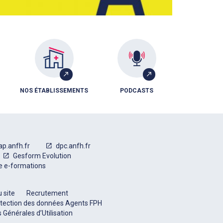
NOS ÉTABLISSEMENTS
PODCASTS
ap.anfh.fr
dpc.anfh.fr
Gesform Evolution
e e-formations
 site
Recrutement
tection des données Agents FPH
 Générales d’Utilisation