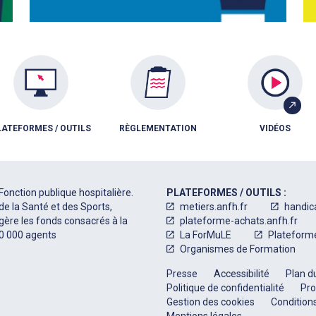
LATEFORMES / OUTILS
RÈGLEMENTATION
VIDÉOS
Fonction publique hospitalière.
PLATEFORMES / OUTILS :
de la Santé et des Sports,
metiers.anfh.fr
handic
 gère les fonds consacrés à la
plateforme-achats.anfh.fr
50 000 agents
La ForMuLE
Plateform
Organismes de Formation
Presse
Accessibilité
Plan du
Politique de confidentialité
Pro
Gestion des cookies
Conditions