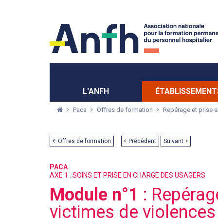
Menu principal
Menu secondaire
L'ANFH
ÉTABLISSEMENT
Paca
Offres de formation
Repérage et prise e
Offres de formation
Précédent
Suivant
PACA
AXE 1 : SOINS ET PRISE EN CHARGE DES USAGERS
Module n°1
: Repérage
victimes de violences