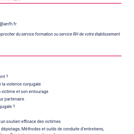
o@anfh.fr
pprocher du service formation ou service RH de votre établissement
ent ?
 la violence conjugale
la victime et son entourage
r partenaire :
njugale ?
n soutien efficace des victimes
e dépistage, Méthodes et outils de conduite d’entretiens,