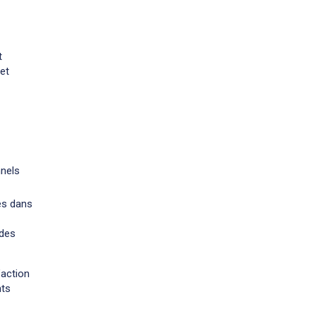
t
jet
nnels
es dans
 des
’action
nts