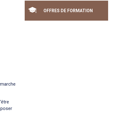
OFFRES DE FORMATION
démarche
’être
oposer