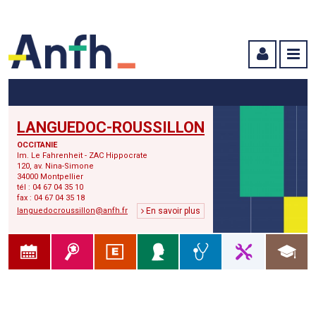
Menu principal
Menu secondaire
Contenu
LANGUEDOC-ROUSSILLON
OCCITANIE
Im. Le Fahrenheit - ZAC Hippocrate
120, av. Nina-Simone
34000 Montpellier
tél : 04 67 04 35 10
fax : 04 67 04 35 18
languedocroussillon@anfh.fr
En savoir plus