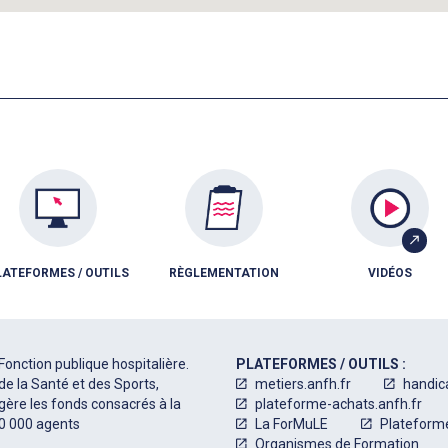
LATEFORMES / OUTILS
RÈGLEMENTATION
VIDÉOS
Fonction publique hospitalière.
PLATEFORMES / OUTILS :
de la Santé et des Sports,
metiers.anfh.fr
handic
 gère les fonds consacrés à la
plateforme-achats.anfh.fr
50 000 agents
La ForMuLE
Plateform
Organismes de Formation