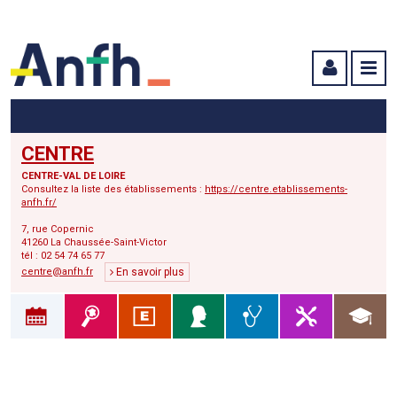
Menu principal
Menu secondaire
Contenu
CENTRE
CENTRE-VAL DE LOIRE
Consultez la liste des établissements :
https://centre.etablissements-
anfh.fr/
7, rue Copernic
41260 La Chaussée-Saint-Victor
tél : 02 54 74 65 77
centre@anfh.fr
En savoir plus