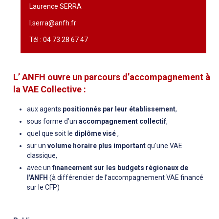
Laurence SERRA
l.serra@anfh.fr
Tél : 04 73 28 67 47
L’ ANFH ouvre un parcours d’accompagnement à
la VAE Collective :
aux agents
positionnés par leur établissement
,
sous forme d’un
accompagnement collectif
,
quel que soit le
diplôme visé
,
sur un
volume horaire plus important
qu'une VAE
classique,
avec un
financement sur les budgets régionaux de
l'ANFH
(à différencier de l’accompagnement VAE financé
sur le CFP)