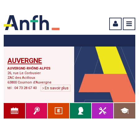
Menu principal
Menu secondaire
Contenu
AUVERGNE
AUVERGNE-RHÔNE-ALPES
26, rue Le Corbusier
ZAC des Acilloux
63800 Cournon d'Auvergne
tél : 04 73 28 67 40
En savoir plus