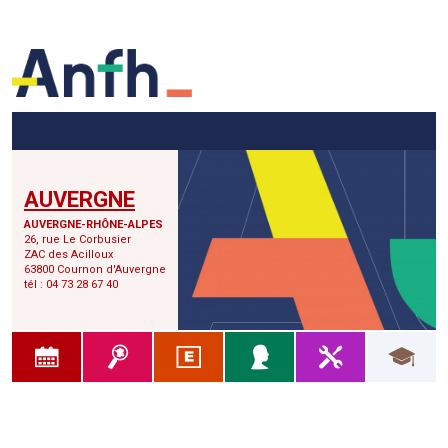
Menu principal
Menu secondaire
Contenu
AUVERGNE
AUVERGNE-RHÔNE-ALPES
26, rue Le Corbusier
ZAC des Acilloux
63800 Cournon d'Auvergne
tél : 04 73 28 67 40