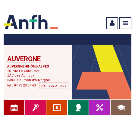
Menu principal
Menu secondaire
Contenu
AUVERGNE
AUVERGNE-RHÔNE-ALPES
26, rue Le Corbusier
ZAC des Acilloux
63800 Cournon d'Auvergne
tél : 04 73 28 67 40
En savoir plus