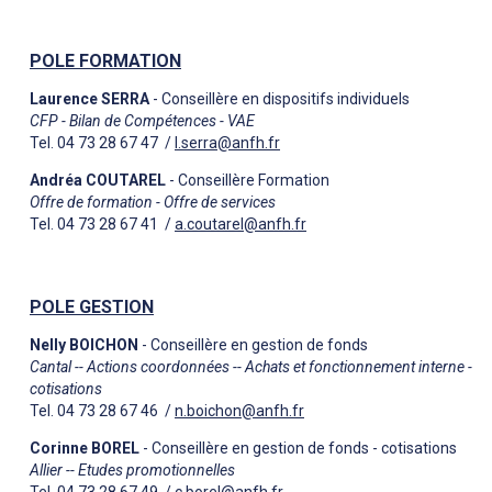
POLE FORMATION
Laurence SERRA
- Conseillère en dispositifs individuels
CFP - Bilan de Compétences - VAE
Tel. 04 73 28 67 47 /
l.serra@anfh.fr
Andréa COUTAREL
- Conseillère Formation
Offre de formation - Offre de services
Tel. 04 73 28 67 41 /
a.coutarel@anfh.fr
POLE GESTION
Nelly BOICHON
- Conseillère en gestion de fonds
Cantal -- Actions coordonnées -- Achats et fonctionnement interne -
cotisations
Tel. 04 73 28 67 46 /
n.boichon@anfh.fr
Corinne BOREL
- Conseillère en gestion de fonds - cotisations
Allier -- Etudes promotionnelles
Tel. 04 73 28 67 49 /
c.borel@anfh.fr