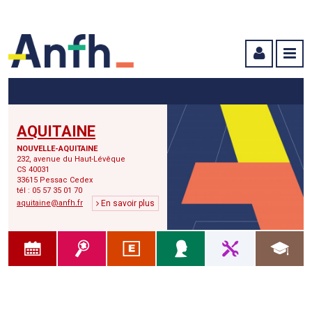
Menu principal
Menu secondaire
Contenu
AQUITAINE
NOUVELLE-AQUITAINE
232, avenue du Haut-Lévêque
CS 40031
33615 Pessac Cedex
tél : 05 57 35 01 70
aquitaine@anfh.fr
En savoir plus