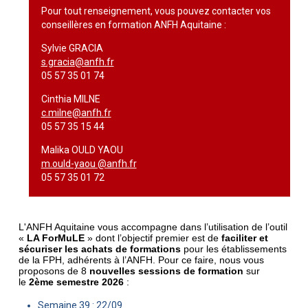
Pour tout renseignement, vous pouvez contacter vos
conseillères en formation ANFH Aquitaine :
Sylvie GRACIA
s.gracia@anfh.fr
05 57 35 01 74
Cinthia MILNE
c.milne@anfh.fr
05 57 35 15 44
Malika OULD YAOU
m.ould-yaou @anfh.fr
05 57 35 01 72
L'ANFH Aquitaine vous accompagne dans l’utilisation de l’outil
«
LA ForMuLE
» dont l’objectif premier est de
faciliter et
sécuriser les achats de formations
pour les établissements
de la FPH, adhérents à l’ANFH. Pour ce faire, nous vous
proposons de 8
nouvelles sessions de formation
sur
le
2ème semestre 2026
:
Semaine 39 : 22/09