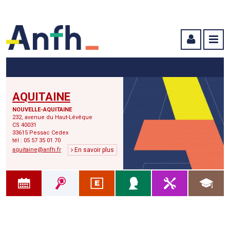
Menu principal
Menu secondaire
Contenu
AQUITAINE
NOUVELLE-AQUITAINE
232, avenue du Haut-Lévêque
CS 40031
33615 Pessac Cedex
tél : 05 57 35 01 70
aquitaine@anfh.fr
En savoir plus