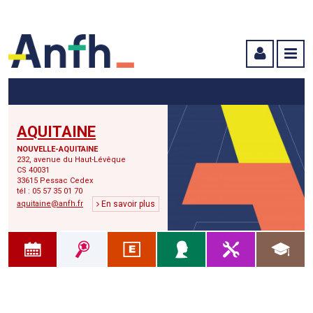
Menu principal
Menu secondaire
Contenu
AQUITAINE
NOUVELLE-AQUITAINE
232, avenue du Haut-Lévêque
CS 40031
33615 Pessac Cedex
tél : 05 57 35 01 70
aquitaine@anfh.fr
En savoir plus