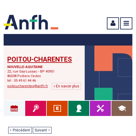
Menu principal
Menu secondaire
Contenu
POITOU-CHARENTES
NOUVELLE-AQUITAINE
22, rue Gay-Lussac - BP 40951
86038 Poitiers Cedex
tél : 05 49 61 44 46
poitoucharentes@anfh.fr
En savoir plus
Précédent
Suivant