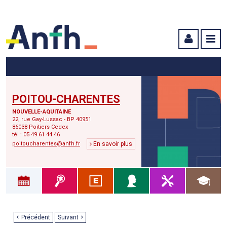
Menu principal
Menu secondaire
Contenu
POITOU-CHARENTES
NOUVELLE-AQUITAINE
22, rue Gay-Lussac - BP 40951
86038 Poitiers Cedex
tél : 05 49 61 44 46
poitoucharentes@anfh.fr
En savoir plus
Précédent
Suivant