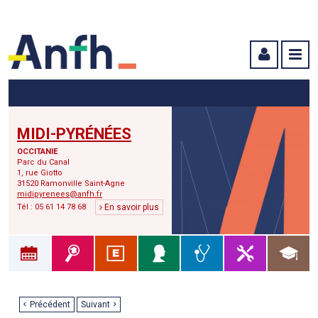
Menu principal
Menu secondaire
Contenu
MIDI-PYRÉNÉES
OCCITANIE
Parc du Canal
1, rue Giotto
31520 Ramonville Saint-Agne
midipyrenees@anfh.fr
Tél : 05 61 14 78 68
En savoir plus
Précédent
Suivant