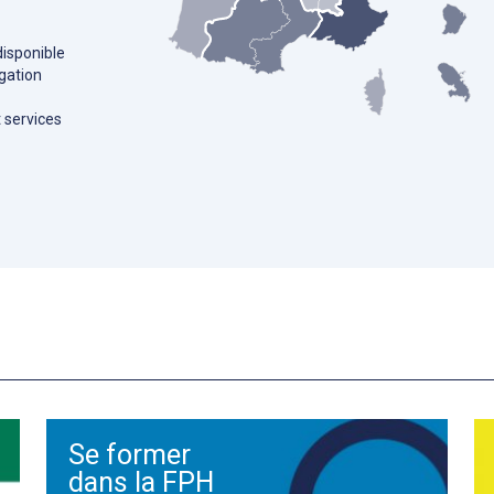
disponible
gation
t services
Se former
dans la FPH