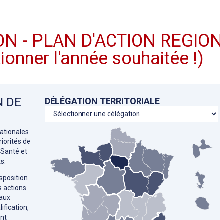
N - PLAN D'ACTION REGIO
ionner l'année souhaitée !)
N DE
DÉLÉGATION TERRITORIALE
ationales
iorités de
 Santé et
s.
sposition
s actions
 aux
ification,
ent