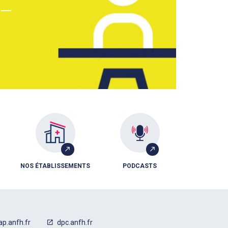
NOS ÉTABLISSEMENTS
PODCASTS
ap.anfh.fr
dpc.anfh.fr