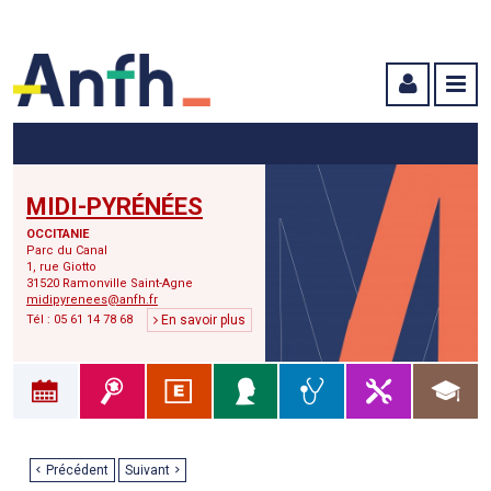
Menu principal
Menu secondaire
Contenu
MIDI-PYRÉNÉES
OCCITANIE
Parc du Canal
1, rue Giotto
31520 Ramonville Saint-Agne
midipyrenees@anfh.fr
Tél : 05 61 14 78 68
En savoir plus
Précédent
Suivant