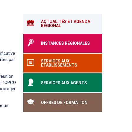
ACTUALITÉS ET AGENDA
RÉGIONAL
INSTANCES RÉGIONALES
ficative
rtés par
SERVICES AUX
ÉTABLISSEMENTS
 réunion
H, l’OPCO
SERVICES AUX AGENTS
 proroger
OFFRES DE FORMATION
né un