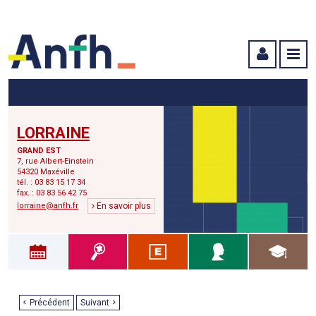
Menu principal
Menu secondaire
Contenu
LORRAINE
GRAND EST
7, rue Albert-Einstein
54320 Maxéville
tél. : 03 83 15 17 34
fax. : 03 83 56 42 75
lorraine@anfh.fr
En savoir plus
Précédent
Suivant