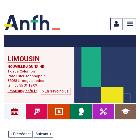
Menu principal
Menu secondaire
Contenu
LIMOUSIN
NOUVELLE-AQUITAINE
17, rue Columbia
Parc Ester Technopole
87068 Limoges cedex
tél : 05 55 31 12 09
limousin@anfh.fr
En savoir plus
Précédent
Suivant