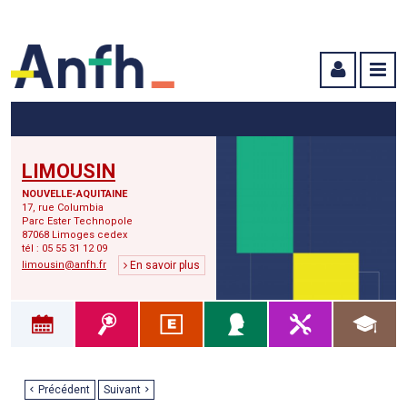
Menu principal
Menu secondaire
Contenu
LIMOUSIN
NOUVELLE-AQUITAINE
17, rue Columbia
Parc Ester Technopole
87068 Limoges cedex
tél : 05 55 31 12 09
limousin@anfh.fr
En savoir plus
Précédent
Suivant