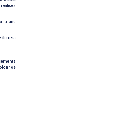
 réalisés
er à une
fichiers
éléments
colonnes