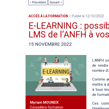
Précédent
Suivant
ACCÉS À LA FORMATION
Publié le 12/10/2022
E-LEARNING : possib
LMS de l’ANFH à vos
15 NOVEMBRE 2022
L’ANFH so
de rendre
nombre d’
Comme ann
mettre à d
à tous le
de formati
Myriam MOUNEIX
Ces cont
Conseillère formation
l’établis