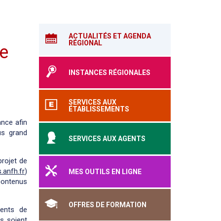
ACTUALITÉS ET AGENDA
RÉGIONAL
me
INSTANCES RÉGIONALES
SERVICES AUX
ÉTABLISSEMENTS
nce afin
us grand
SERVICES AUX AGENTS
rojet de
.anfh.fr
)
MES OUTILS EN LIGNE
contenus
OFFRES DE FORMATION
gents de
s soient