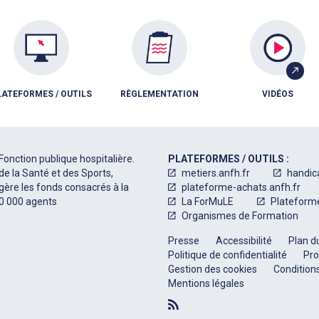
LATEFORMES / OUTILS
RÈGLEMENTATION
VIDÉOS
Fonction publique hospitalière.
PLATEFORMES / OUTILS :
de la Santé et des Sports,
metiers.anfh.fr
handic
 gère les fonds consacrés à la
plateforme-achats.anfh.fr
50 000 agents
La ForMuLE
Plateform
Organismes de Formation
Presse
Accessibilité
Plan du
Politique de confidentialité
Pro
Gestion des cookies
Conditions
Mentions légales