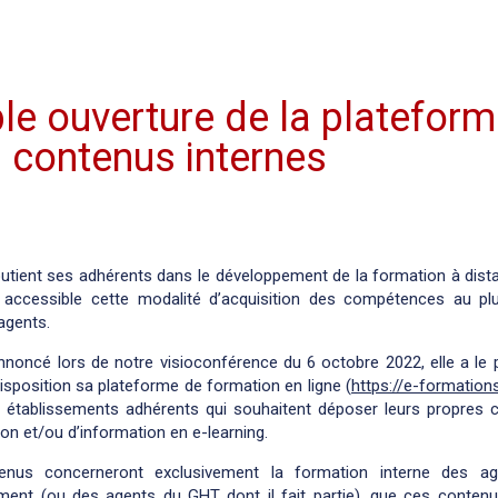
le ouverture de la platefor
 contenus internes
utient ses adhérents dans le développement de la formation à dista
 accessible cette modalité d’acquisition des compétences au pl
agents.
oncé lors de notre visioconférence du 6 octobre 2022, elle a le p
isposition sa plateforme de formation en ligne (
https://e-formations
s établissements adhérents qui souhaitent déposer leurs propres 
on et/ou d’information en e-learning.
enus concerneront exclusivement la formation interne des a
sement (ou des agents du GHT dont il fait partie), que ces contenu