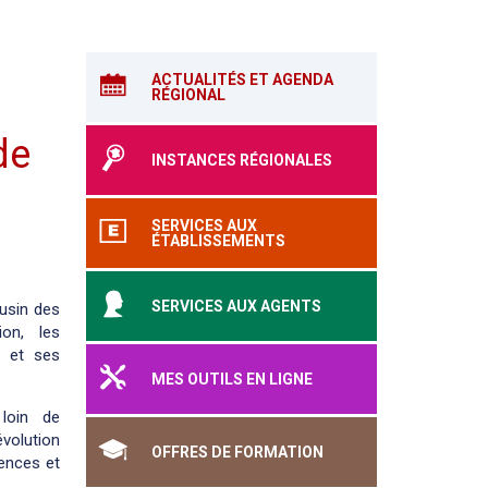
ACTUALITÉS ET AGENDA
RÉGIONAL
de
INSTANCES RÉGIONALES
SERVICES AUX
ÉTABLISSEMENTS
SERVICES AUX AGENTS
usin des
ion, les
u et ses
MES OUTILS EN LIGNE
loin de
olution
OFFRES DE FORMATION
iences et