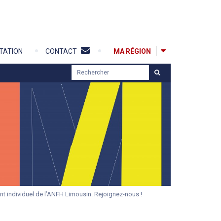
MA RÉGION
TATION
CONTACT
R
e
c
h
e
r
c
h
e
r
t individuel de l’ANFH Limousin. Rejoignez-nous !