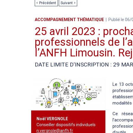
Précédent
Suivant
ACCOMPAGNEMENT THÉMATIQUE
Publié le 06
25 avril 2023 : proc
professionnels de l
l’ANFH Limousin. Rej
DATE LIMITE D'INSCRIPTION : 29 MA
Le 13 oct
professi
établisse
modalités
Ce résea
Noël VERGNOLE
l’accomp
Conseiller dispositifs individuels
profession
n.vergnole@anfh.fr
d’outils.