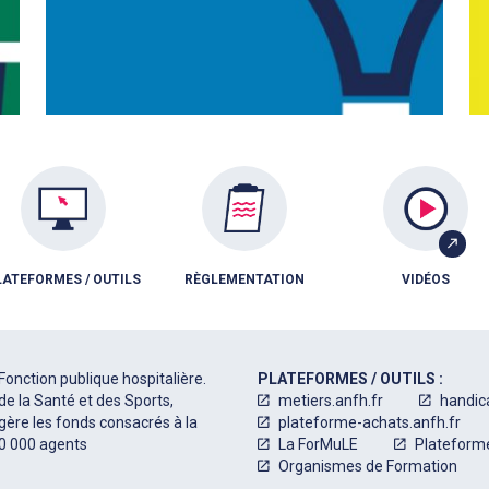
LATEFORMES / OUTILS
RÈGLEMENTATION
VIDÉOS
Fonction publique hospitalière.
PLATEFORMES / OUTILS :
de la Santé et des Sports,
metiers.anfh.fr
handic
 gère les fonds consacrés à la
plateforme-achats.anfh.fr
50 000 agents
La ForMuLE
Plateform
Organismes de Formation