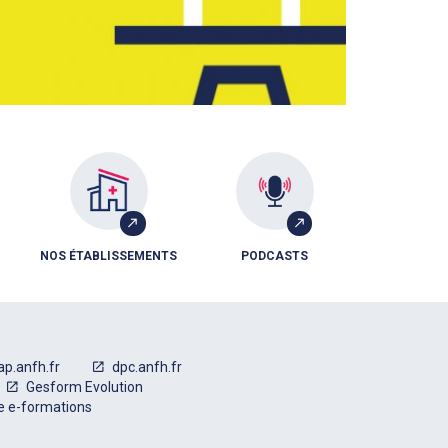
NOS ÉTABLISSEMENTS
PODCASTS
ap.anfh.fr
dpc.anfh.fr
Gesform Evolution
e e-formations