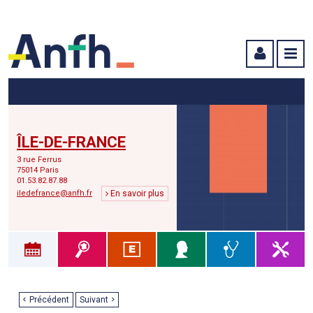
Menu principal
Menu secondaire
Contenu
ÎLE-DE-FRANCE
3 rue Ferrus
75014 Paris
01.53.82.87.88
iledefrance@anfh.fr
En savoir plus
Précédent
Suivant