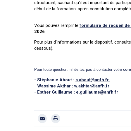
structurant, sachant qu’il est important de partic
début de la formation, après constitution complèt
Vous pouvez remplir le
formulaire de recueil de
2026
.
Pour plus d'informations sur le dispositif, consult
dessous).
Pour toute question, n’hésitez pas à contacter votre
cons
- Stéphanie About :
s.about@anfh.fr
- Wassime Akthar :
w.akhtar@anfh.fr
- Esther Guillaume :
e.guillaume@anfh.fr