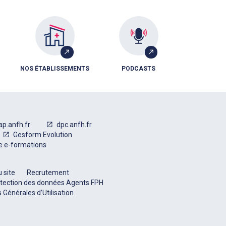
NOS ÉTABLISSEMENTS
PODCASTS
ap.anfh.fr
dpc.anfh.fr
Gesform Evolution
e e-formations
 site
Recrutement
tection des données Agents FPH
 Générales d’Utilisation