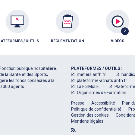
LATEFORMES / OUTILS
RÈGLEMENTATION
VIDÉOS
Fonction publique hospitalière.
PLATEFORMES / OUTILS :
de la Santé et des Sports,
metiers.anfh.fr
handic
 gère les fonds consacrés à la
plateforme-achats.anfh.fr
50 000 agents
La ForMuLE
Plateform
Organismes de Formation
Presse
Accessibilité
Plan du
Politique de confidentialité
Pro
Gestion des cookies
Conditions
Mentions légales