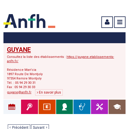
Menu principal
Menu secondaire
Contenu
GUYANE
Consultez la liste des établissements :
https://guyane.etablissements-
anfh.fr/
Résidence Man'cia
1897 Route De Montjoly
97354 Remire Montjoly
Tél. : 05 94 29 30 31
Fax : 05 94 29 30 33
guyane@anfh.fr
En savoir plus
Précédent
Suivant