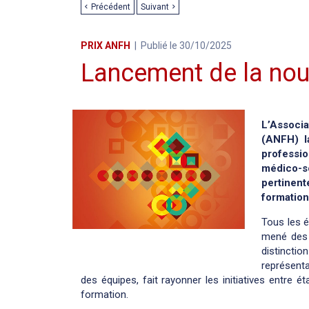
Précédent
Suivant
PRIX ANFH
Publié le 30/10/2025
Lancement de la nou
L’Associa
(ANFH) l
professi
médico-so
pertinen
formatio
Tous les é
mené des a
distincti
représent
des équipes, fait rayonner les initiatives entre 
formation.