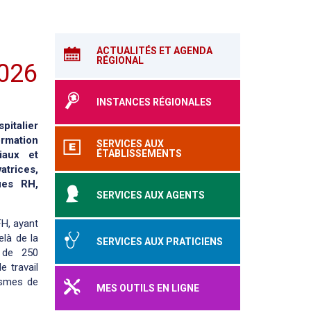
ACTUALITÉS ET AGENDA
RÉGIONAL
2026
INSTANCES RÉGIONALES
pitalier
rmation
SERVICES AUX
ÉTABLISSEMENTS
iaux et
atrices,
ues RH,
SERVICES AUX AGENTS
FH, ayant
elà de la
SERVICES AUX PRATICIENS
s de 250
 travail
nismes de
MES OUTILS EN LIGNE