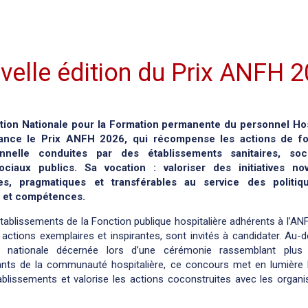
velle édition du Prix ANFH 
tion Nationale pour la Formation permanente du personnel Hos
ance le Prix ANFH 2026, qui récompense les actions de fo
onnelle conduites par des établissements sanitaires, soc
ciaux publics. Sa vocation : valoriser des initiatives nov
tes, pragmatiques et transférables au service des politiq
n et compétences.
tablissements de la Fonction publique hospitalière adhérents à l’AN
ctions exemplaires et inspirantes, sont invités à candidater. Au-d
on nationale décernée lors d’une cérémonie rassemblant plu
ants de la communauté hospitalière, ce concours met en lumière le
établissements et valorise les actions coconstruites avec les orga