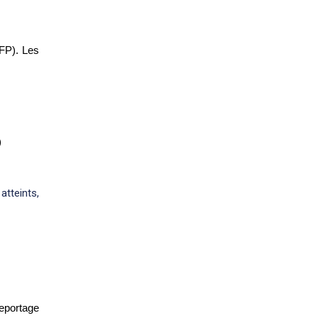
FP). Les
)
atteints,
reportage