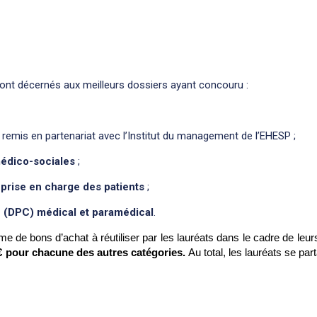
eront décernés aux meilleurs dossiers ayant concouru :
remis en partenariat avec l’Institut du management de l’EHESP ;
médico-sociales
;
t prise en charge des patients
;
 (DPC) médical et paramédical
.
rme de bons d’achat à réutiliser par les lauréats dans le cadre de leur
0€ pour chacune des autres catégories.
Au total, les lauréats se par