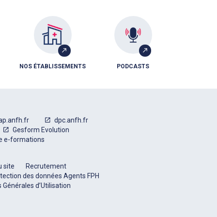
NOS ÉTABLISSEMENTS
PODCASTS
ap.anfh.fr
dpc.anfh.fr
Gesform Evolution
e e-formations
 site
Recrutement
tection des données Agents FPH
 Générales d’Utilisation