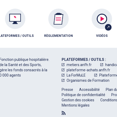
LATEFORMES / OUTILS
RÈGLEMENTATION
VIDÉOS
Fonction publique hospitalière.
PLATEFORMES / OUTILS :
de la Santé et des Sports,
metiers.anfh.fr
handic
 gère les fonds consacrés à la
plateforme-achats.anfh.fr
50 000 agents
La ForMuLE
Plateform
Organismes de Formation
Presse
Accessibilité
Plan du
Politique de confidentialité
Pro
Gestion des cookies
Conditions
Mentions légales