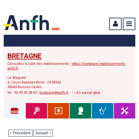
Menu principal
Menu secondaire
Contenu
BRETAGNE
Consultez la liste des établissements :
https://bretagne.etablissements-
anfh.fr
Le Magister
6, cours Raphaël-Binet - CS94332
35043 Rennes Cedex
tél : 02 99 35 28 60 -
bretagne@anfh.fr
En savoir plus
Précédent
Suivant