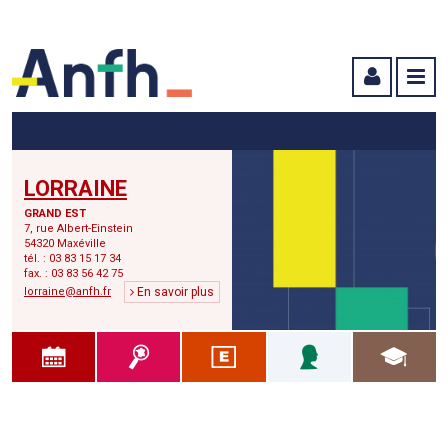
Menu principal
Menu secondaire
Contenu
LORRAINE
GRAND EST
7, rue Albert-Einstein
54320 Maxéville
tél. : 03 83 15 17 34
fax. : 03 83 56 42 75
lorraine@anfh.fr
En savoir plus