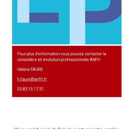
Pour plus d'information vous pouvez contacter la
conseillère en évolution professionnelle ANFH
Hélène FAURE
h.faure@anfh.fr
03.83.15.17.31