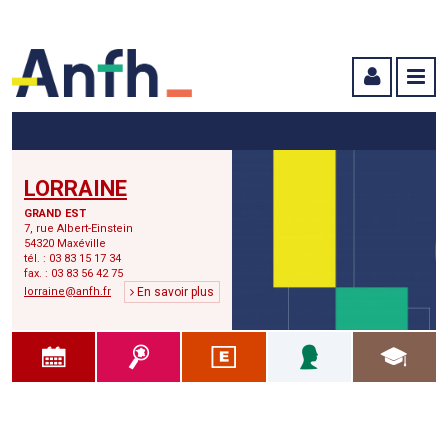
Menu principal
Menu secondaire
Contenu
LORRAINE
GRAND EST
7, rue Albert-Einstein
54320 Maxéville
tél. : 03 83 15 17 34
fax. : 03 83 56 42 75
lorraine@anfh.fr
En savoir plus