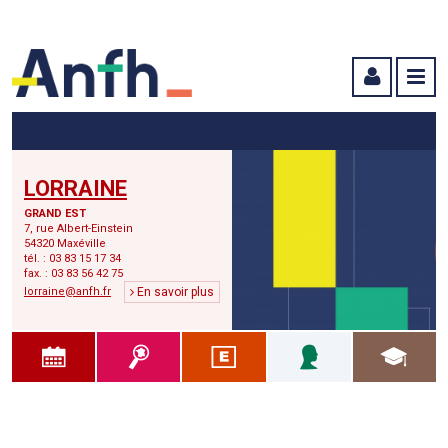
Menu principal
Menu secondaire
Contenu
LORRAINE
GRAND EST
7, rue Albert-Einstein
54320 Maxéville
tél. : 03 83 15 17 34
fax. : 03 83 56 42 75
lorraine@anfh.fr
En savoir plus