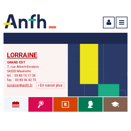
Menu principal
Menu secondaire
Contenu
LORRAINE
GRAND EST
7, rue Albert-Einstein
54320 Maxéville
tél. : 03 83 15 17 34
fax. : 03 83 56 42 75
lorraine@anfh.fr
En savoir plus