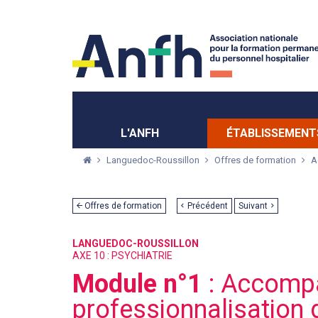
Menu principal
Menu secondaire
L'ANFH
ÉTABLISSEMENT
Languedoc-Roussillon
Offres de formation
A
Offres de formation
Précédent
Suivant
LANGUEDOC-ROUSSILLON
AXE 10 : PSYCHIATRIE
Module n°1
: Accompa
professionnalisation 