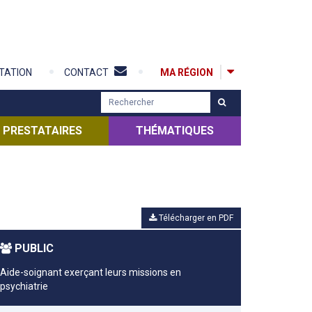
MA RÉGION
TATION
CONTACT
R
e
c
PRESTATAIRES
THÉMATIQUES
h
e
r
c
h
Télécharger en PDF
e
r
PUBLIC
Aide-soignant exerçant leurs missions en
psychiatrie