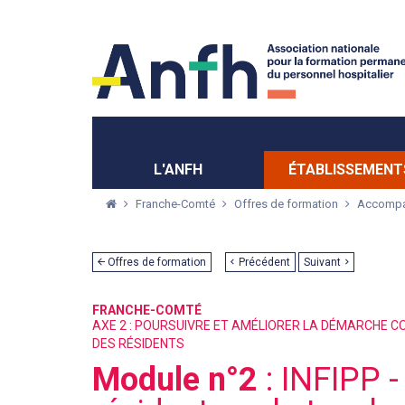
Menu principal
Menu secondaire
L'ANFH
ÉTABLISSEMENT
Franche-Comté
Offres de formation
Accompagn
Offres de formation
Précédent
Suivant
FRANCHE-COMTÉ
AXE 2 : POURSUIVRE ET AMÉLIORER LA DÉMARCHE CO
DES RÉSIDENTS
Module n°2
: INFIPP -