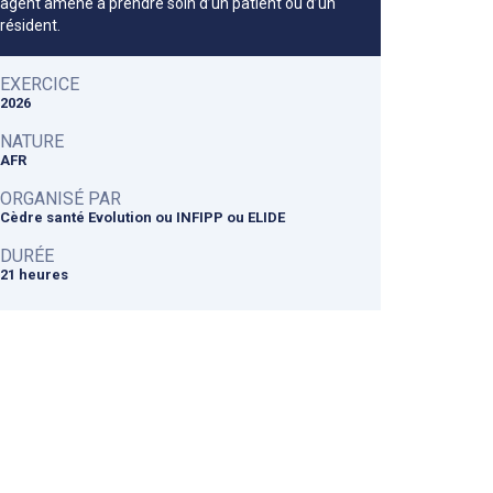
agent amené à prendre soin d’un patient ou d’un
résident.
EXERCICE
2026
NATURE
AFR
ORGANISÉ PAR
Cèdre santé Evolution ou INFIPP ou ELIDE
DURÉE
21 heures