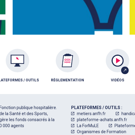
LATEFORMES / OUTILS
RÈGLEMENTATION
VIDÉOS
Fonction publique hospitalière.
PLATEFORMES / OUTILS :
de la Santé et des Sports,
metiers.anfh.fr
handic
 gère les fonds consacrés à la
plateforme-achats.anfh.fr
50 000 agents
La ForMuLE
Plateform
Organismes de Formation