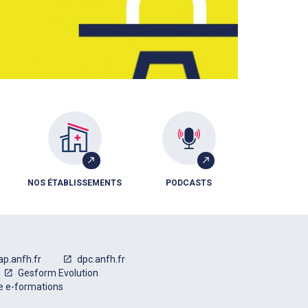
NOS ÉTABLISSEMENTS
PODCASTS
ap.anfh.fr
dpc.anfh.fr
Gesform Evolution
e e-formations