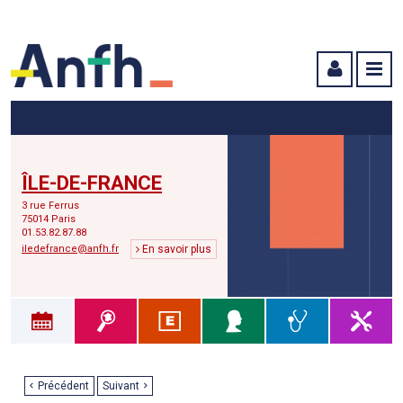
Menu principal
Menu secondaire
Contenu
ÎLE-DE-FRANCE
3 rue Ferrus
75014 Paris
01.53.82.87.88
iledefrance@anfh.fr
En savoir plus
Précédent
Suivant