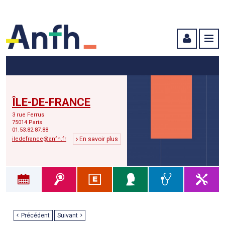
Menu principal
Menu secondaire
Contenu
ÎLE-DE-FRANCE
3 rue Ferrus
75014 Paris
01.53.82.87.88
iledefrance@anfh.fr
En savoir plus
Précédent
Suivant