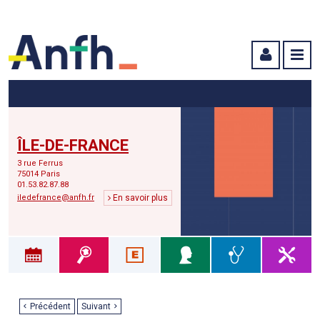
Menu principal
Menu secondaire
Contenu
ÎLE-DE-FRANCE
3 rue Ferrus
75014 Paris
01.53.82.87.88
iledefrance@anfh.fr
En savoir plus
Précédent
Suivant