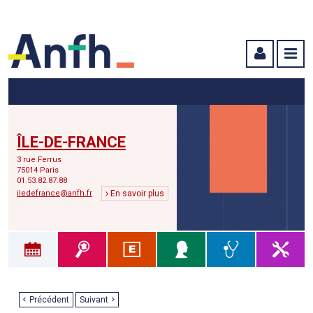
Menu principal
Menu secondaire
Contenu
ÎLE-DE-FRANCE
3 rue Ferrus
75014 Paris
01.53.82.87.88
iledefrance@anfh.fr
En savoir plus
Précédent
Suivant