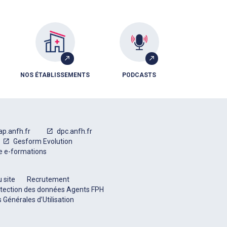
NOS ÉTABLISSEMENTS
PODCASTS
ap.anfh.fr
dpc.anfh.fr
Gesform Evolution
e e-formations
 site
Recrutement
tection des données Agents FPH
 Générales d’Utilisation