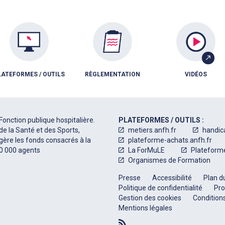
LATEFORMES / OUTILS
RÈGLEMENTATION
VIDÉOS
Fonction publique hospitalière.
PLATEFORMES / OUTILS :
de la Santé et des Sports,
metiers.anfh.fr
handic
 gère les fonds consacrés à la
plateforme-achats.anfh.fr
50 000 agents
La ForMuLE
Plateform
Organismes de Formation
Presse
Accessibilité
Plan du
Politique de confidentialité
Pro
Gestion des cookies
Conditions
Mentions légales