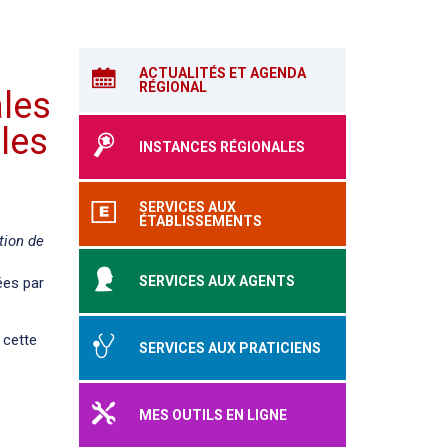
ACTUALITÉS ET AGENDA
RÉGIONAL
ales
 les
INSTANCES RÉGIONALES
SERVICES AUX
ÉTABLISSEMENTS
tion de
SERVICES AUX AGENTS
ées par
 cette
SERVICES AUX PRATICIENS
MES OUTILS EN LIGNE