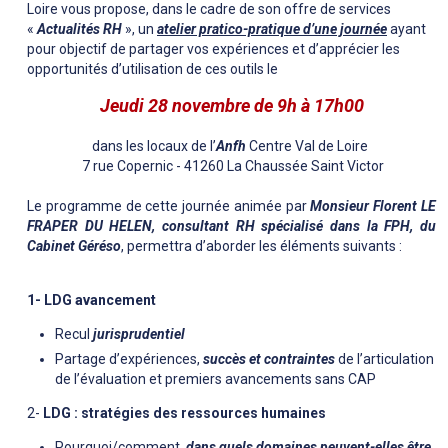
Loire vous propose, dans le cadre de son offre de services
«
Actualités RH
», un
atelier pratico-pratique d’une journée
ayant
pour objectif de partager vos expériences et d’apprécier les
opportunités d’utilisation de ces outils le
Jeudi 28 novembre de 9h à 17h00
dans les locaux de l’
Anfh
Centre Val de Loire
7 rue Copernic - 41260 La Chaussée Saint Victor
Le programme de cette journée animée par
Monsieur Florent LE
FRAPER DU HELEN, consultant RH spécialisé dans la FPH, du
Cabinet Géréso
, permettra d’aborder les éléments suivants :
1- LDG avancement
Recul
jurisprudentiel
Partage d’expériences,
succès et contraintes
de l’articulation
de l’évaluation et premiers avancements sans CAP
2-
LDG : stratégies des ressources humaines
Pourquoi/comment,
dans quels domaines peuvent-elles être