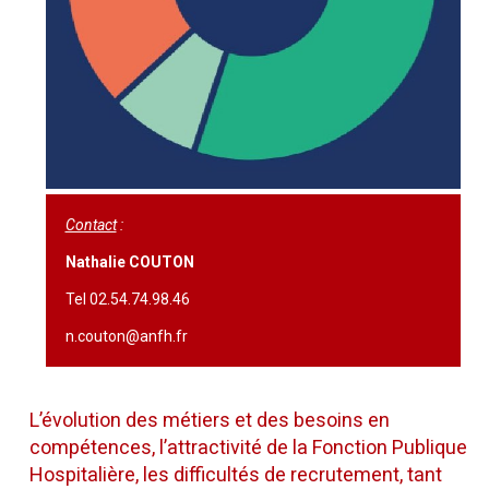
Contact
:
Nathalie COUTON
Tel 02.54.74.98.46
n.couton@anfh.fr
L’évolution des métiers et des besoins en
compétences, l’attractivité de la Fonction Publique
Hospitalière, les difficultés de recrutement, tant