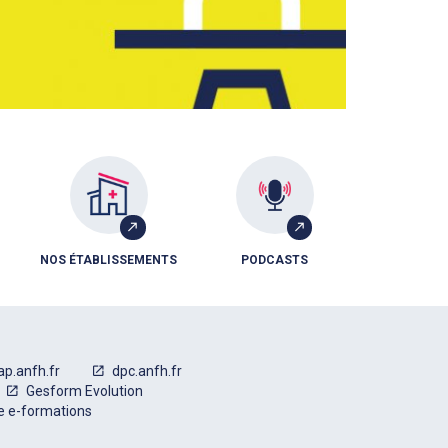
NOS ÉTABLISSEMENTS
PODCASTS
ap.anfh.fr
dpc.anfh.fr
Gesform Evolution
e e-formations