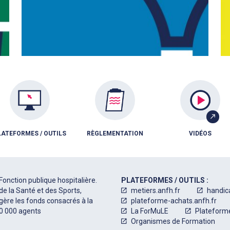
LATEFORMES / OUTILS
RÈGLEMENTATION
VIDÉOS
Fonction publique hospitalière.
PLATEFORMES / OUTILS :
de la Santé et des Sports,
metiers.anfh.fr
handic
 gère les fonds consacrés à la
plateforme-achats.anfh.fr
50 000 agents
La ForMuLE
Plateform
Organismes de Formation