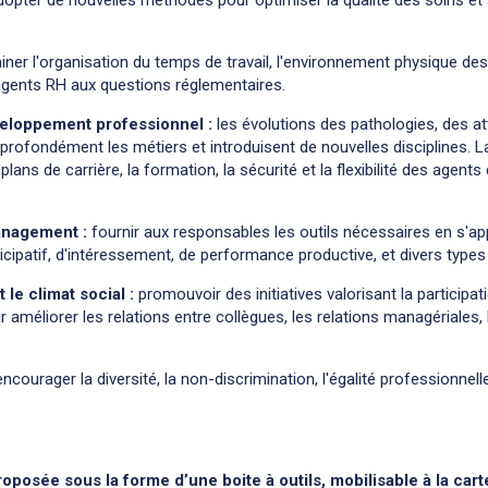
dopter de nouvelles méthodes pour optimiser la qualité des soins et 
ner l'organisation du temps de travail, l'environnement physique des 
 agents RH aux questions réglementaires.
éveloppement professionnel :
les évolutions des pathologies, des att
profondément les métiers et introduisent de nouvelles disciplines.
plans de carrière, la formation, la sécurité et la flexibilité des agents
anagement :
fournir aux responsables les outils nécessaires en s'ap
ticipatif, d'intéressement, de performance productive, et divers typ
t le climat social :
promouvoir des initiatives valorisant la participati
r améliorer les relations entre collègues, les relations managériales, l'
ncourager la diversité, la non-discrimination, l'égalité professionnell
oposée sous la forme d’une boite à outils, mobilisable à la car