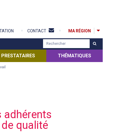
MA RÉGION
TATION
CONTACT
R
e
c
PRESTATAIRES
THÉMATIQUES
h
vail
e
r
c
h
e
r
 adhérents
de qualité