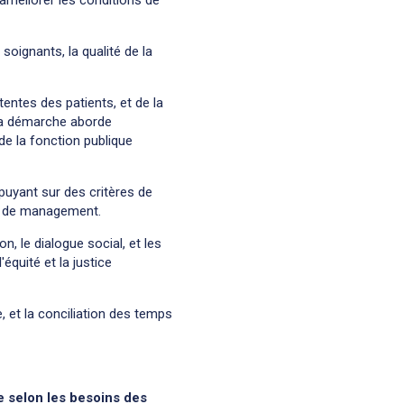
améliorer les conditions de
soignants, la qualité de la
entes des patients, et de la
 La démarche aborde
 de la fonction publique
puyant sur des critères de
es de management.
on, le dialogue social, et les
équité et la justice
e, et la conciliation des temps
te selon les besoins des