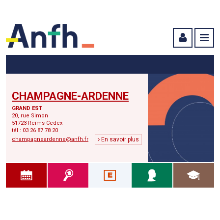
Menu principal
Menu secondaire
Contenu
CHAMPAGNE-ARDENNE
GRAND EST
20, rue Simon
51723 Reims Cedex
tél : 03 26 87 78 20
champagneardenne@anfh.fr
En savoir plus