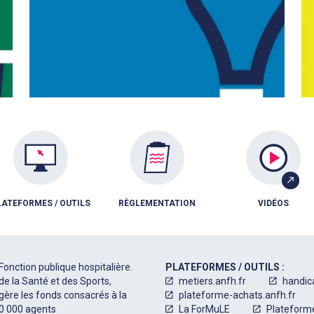
LATEFORMES / OUTILS
RÈGLEMENTATION
VIDÉOS
Fonction publique hospitalière.
PLATEFORMES / OUTILS :
de la Santé et des Sports,
metiers.anfh.fr
handic
 gère les fonds consacrés à la
plateforme-achats.anfh.fr
50 000 agents
La ForMuLE
Plateform