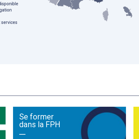
disponible
gation
t services
Se former
dans la FPH