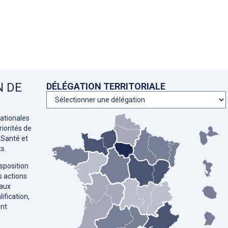
N DE
DÉLÉGATION TERRITORIALE
ationales
iorités de
 Santé et
s.
sposition
s actions
 aux
ification,
ent