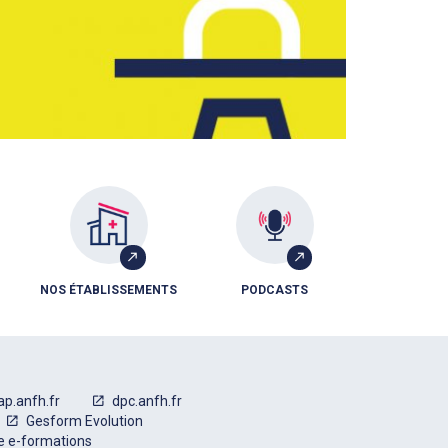
NOS ÉTABLISSEMENTS
PODCASTS
ap.anfh.fr
dpc.anfh.fr
Gesform Evolution
e e-formations