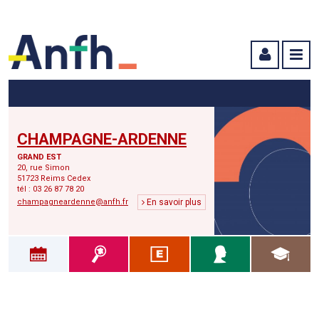
Menu principal
Menu secondaire
Contenu
CHAMPAGNE-ARDENNE
GRAND EST
20, rue Simon
51723 Reims Cedex
tél : 03 26 87 78 20
champagneardenne@anfh.fr
En savoir plus