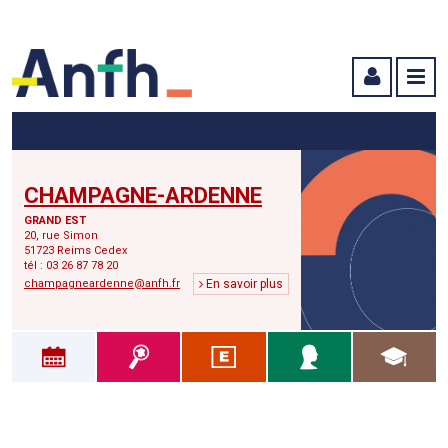
Menu principal
Menu secondaire
Contenu
CHAMPAGNE-ARDENNE
GRAND EST
20, rue Simon
51723 Reims Cedex
tél : 03 26 87 78 20
champagneardenne@anfh.fr
En savoir plus