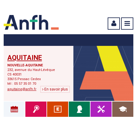
Menu principal
Menu secondaire
Contenu
AQUITAINE
NOUVELLE-AQUITAINE
232, avenue du Haut-Lévêque
CS 40031
33615 Pessac Cedex
tél : 05 57 35 01 70
aquitaine@anfh.fr
En savoir plus